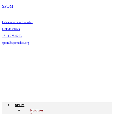
SPOM
Calendario de actividades
Link de interés
+51 1 225-9203
spom@spomedica.org
SPOM
Nosotros