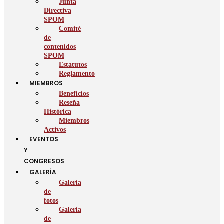
Junta
Directiva
SPOM
Comité
de
contenidos
SPOM
Estatutos
Reglamento
MIEMBROS
Beneficios
Reseña
Histórica
Miembros
Activos
EVENTOS
Y
CONGRESOS
GALERÍA
Galería
de
fotos
Galería
de